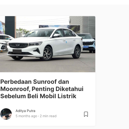
Perbedaan Sunroof dan
Moonroof, Penting Diketahui
Sebelum Beli Mobil Listrik
Aditya Putra
5 months ago
2 min read