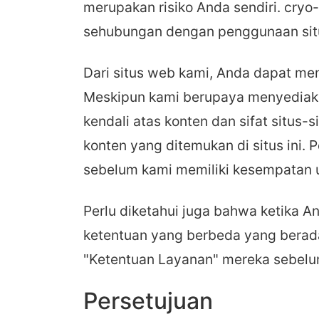
merupakan risiko Anda sendiri. cryo
sehubungan dengan penggunaan sit
Dari situs web kami, Anda dapat meng
Meskipun kami berupaya menyediakan
kendali atas konten dan sifat situs-s
konten yang ditemukan di situs ini.
sebelum kami memiliki kesempatan u
Perlu diketahui juga bahwa ketika An
ketentuan yang berbeda yang berada d
"Ketentuan Layanan" mereka sebelum
Persetujuan