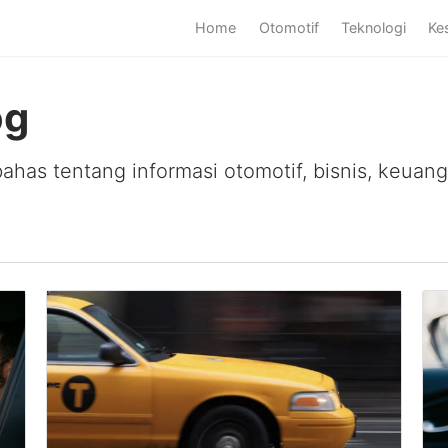
Home
Otomotif
Teknologi
Ke
og
as tentang informasi otomotif, bisnis, keuanga