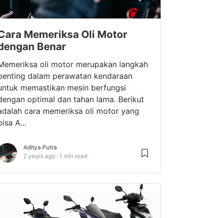
Cara Memeriksa Oli Motor
dengan Benar
Memeriksa oli motor merupakan langkah
penting dalam perawatan kendaraan
untuk memastikan mesin berfungsi
dengan optimal dan tahan lama. Berikut
adalah cara memeriksa oli motor yang
bisa A...
Aditya Putra
2 years ago
1 min read