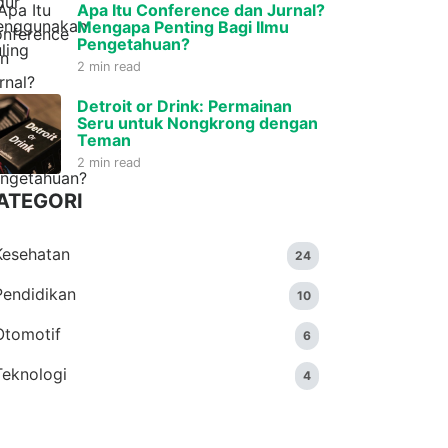
Apa Itu Conference dan Jurnal?
Mengapa Penting Bagi Ilmu
Pengetahuan?
2 min read
Detroit or Drink: Permainan
Seru untuk Nongkrong dengan
Teman
2 min read
ATEGORI
Kesehatan
24
Pendidikan
10
Otomotif
6
Teknologi
4