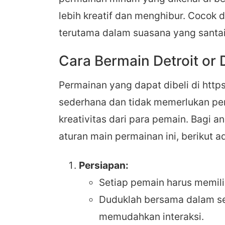
lebih kreatif dan menghibur. Cocok
terutama dalam suasana yang santa
Cara Bermain Detroit or 
Permainan yang dapat dibeli di http
sederhana dan tidak memerlukan pe
kreativitas dari para pemain. Bagi
aturan main permainan ini, berikut 
Persiapan:
Setiap pemain harus memili
Duduklah bersama dalam seb
memudahkan interaksi.