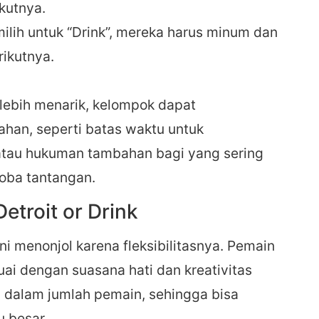
kutnya.
ilih untuk “Drink”, mereka harus minum dan
rikutnya.
ebih menarik, kelompok dapat
an, seperti batas waktu untuk
atau hukuman tambahan bagi yang sering
oba tantangan.
etroit or Drink
i menonjol karena fleksibilitasnya. Pemain
i dengan suasana hati dan kreativitas
an dalam jumlah pemain, sehingga bisa
u besar.