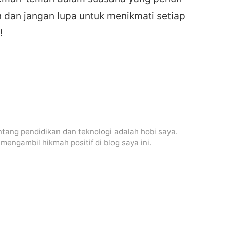
 dan jangan lupa untuk menikmati setiap
!
ntang pendidikan dan teknologi adalah hobi saya.
ngambil hikmah positif di blog saya ini.