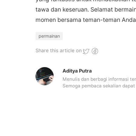
tawa dan keseruan. Selamat bermain
momen bersama teman-teman Anda
permainan
Share this article on
Aditya Putra
Menulis dan berbagi informasi te
Semoga pembaca sekalian dapat me